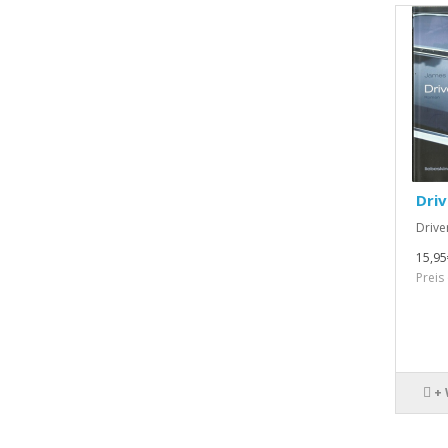
Driv
Driver
15,95
Preis
+