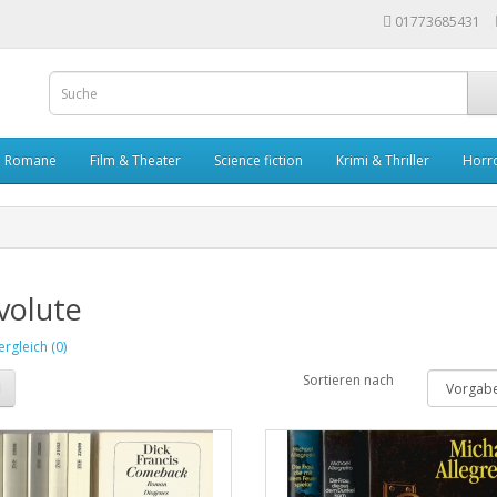
01773685431
Romane
Film & Theater
Science fiction
Krimi & Thriller
Horr
volute
rgleich (0)
Sortieren nach