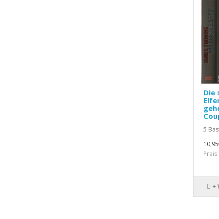
Die 
Elfe
gehe
Cou
5 Bas
10,95
Preis
+