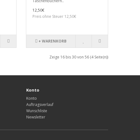
Taschenbüchern..
12,50€
Preis ohne Steuer 12,50€
+ WARENKORB
Zeige 16 bis 30 von 56 (4 Seite(n))
Konto
Konto
Auftragsverlauf
Wunschliste
Newsletter