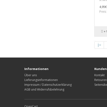
4,95€
Preis
+
|<
Informationen
Kunden
Über uns
Kontakt
Lieferungsinformationen
Retouren
Impressum / Datenschutzerklärung
Seitenübe
AGB und Widerrufsbelehrung
OpenCart