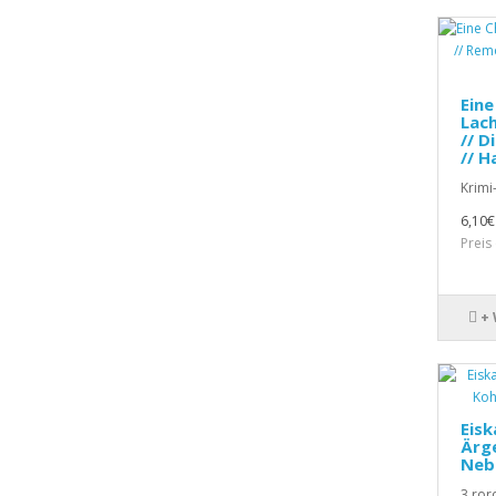
Eine
Lach
// D
// H
Krimi
6,10€
Preis
+
Eisk
Ärge
Nebr
3 roro