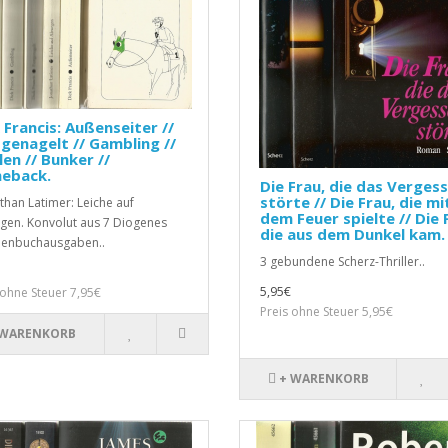
 Francis: Außenseiter //
genagelt // Gambling //
len // Bunker //
eback.
Die Frau, die das Verges
störte // Die Frau, die mi
athan Latimer: Leiche auf
dem Feuer spielte // Die 
en. Konvolut aus 7 Diogenes
die aus dem Dunkel kam.
henbuchausgaben..
3 gebundene Scherz-Thriller..
5,95€
 ohne Steuer 7,95€
Preis ohne Steuer 5,95€
 WARENKORB
+ WARENKORB