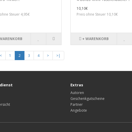
10,10€
 ohne Steuer 4,95€
Preis ohne Steuer 10,10€
 WARENKORB
+ WARENKORB
<
1
2
3
4
>
>|
dienst
Extras
Autoren
Geschenkgutscheine
rsicht
Partner
Angebote