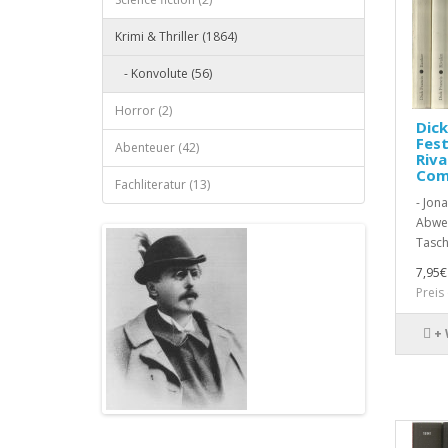
Krimi & Thriller (1864)
- Konvolute (56)
Horror (2)
Dick
Fest
Abenteuer (42)
Riva
Com
Fachliteratur (13)
- Jon
Abweg
Tasc
7,95€
Preis
+