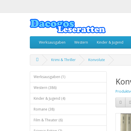
Werksausgaben
Western
Kinder & Jugend
Krimi & Thriller
Konvolute
Werksausgaben (1)
Kon
Western (386)
Produktve
Kinder & Jugend (4)
Romane (38)
Film & Theater (6)
Science fiction (2)