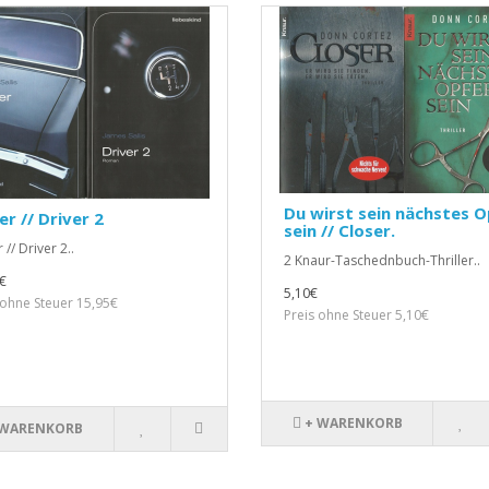
Du wirst sein nächstes O
er // Driver 2
sein // Closer.
 // Driver 2..
2 Knaur-Taschednbuch-Thriller..
€
5,10€
 ohne Steuer 15,95€
Preis ohne Steuer 5,10€
+ WARENKORB
 WARENKORB