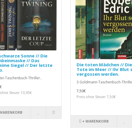
schwarze Sonne // Die
nbeinmaske // Das
Die toten Mädchen // Die
ime Siegel // Der letzte
Tote im Meer // Ihr Blut s
p.
vergossen werden.
tei-Taschenbuch-Thriller..
3 Goldmann-Taschenbuch-Thriller
€
7,50€
 ohne Steuer 10,95€
Preis ohne Steuer 7,50€
 WARENKORB
+ WARENKORB