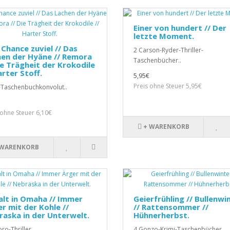
Einer von hundert // Der
letzte Moment.
 Chance zuviel // Das
2 Carson-Ryder-Thriller-
en der Hyäne // Remora
Taschenbücher..
ie Trägheit der Krokodile
arter Stoff.
5,95€
Preis ohne Steuer 5,95€
-Taschenbuchkonvolut..
 ohne Steuer 6,10€
+ WARENKORB
 WARENKORB
alt in Omaha // Immer
Geierfrühling // Bullenwi
r mit der Kohle //
// Rattensommer //
aska in der Unterwelt.
Hühnerherbst.
ro-Thriller..
4 Gonzo-Krimi-Taschenbücher ..