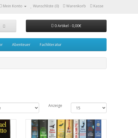
Mein Konto
Wunschliste (0)
Warenkorb
Kasse
0 Artikel - 0,00€
or
Abenteuer
Fachliteratur
Anzeige