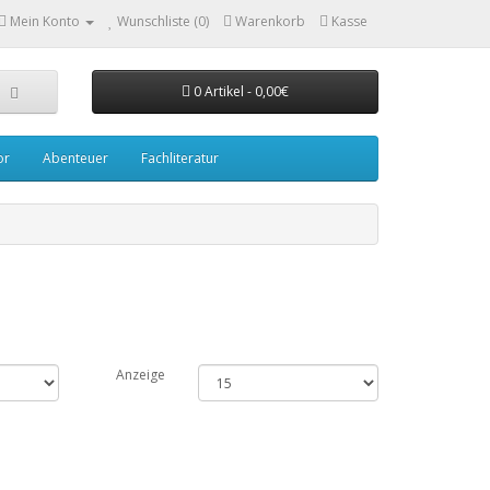
Mein Konto
Wunschliste (0)
Warenkorb
Kasse
0 Artikel - 0,00€
or
Abenteuer
Fachliteratur
Anzeige