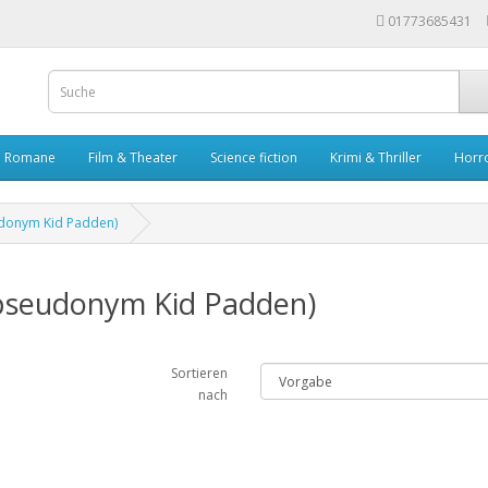
01773685431
Romane
Film & Theater
Science fiction
Krimi & Thriller
Horr
udonym Kid Padden)
spseudonym Kid Padden)
Sortieren
nach