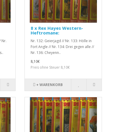
8 x Rex Hayes Western-
Heftromane:
 Nr.
Nr. 132: Geierjagd // Nr. 133: Hölle in
Fort Angle // Nr. 134: Drei gegen alle //
..
Nr. 136: Cheyenn..
8,10€
Preis ohne Steuer 8,10€
+ WARENKORB