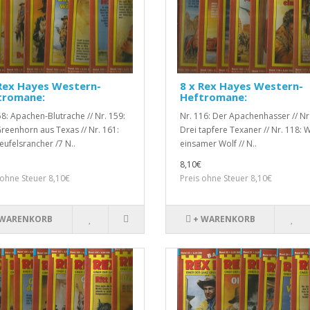
Rex Hayes Western-
8 x Rex Hayes Western-
tromane:
Heftromane:
58: Apachen-Blutrache // Nr. 159:
Nr. 116: Der Apachenhasser // Nr
reenhorn aus Texas // Nr. 161:
Drei tapfere Texaner // Nr. 118: W
eufelsrancher /7 N..
einsamer Wolf // N..
8,10€
 ohne Steuer 8,10€
Preis ohne Steuer 8,10€
 WARENKORB
+ WARENKORB