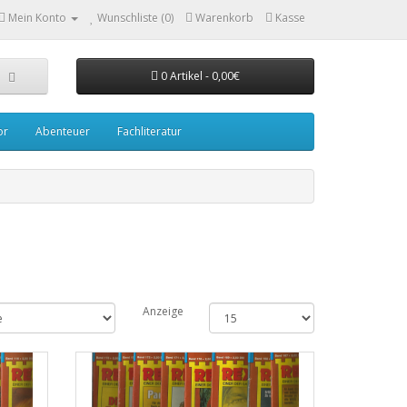
Mein Konto
Wunschliste (0)
Warenkorb
Kasse
0 Artikel - 0,00€
or
Abenteuer
Fachliteratur
Anzeige