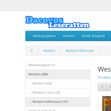
Werksausgaben
Western
Kinder & Jugend
Western
Western-Heftroman
Werksausgaben (1)
Wes
Western (386)
Produktve
- Western (256)
- Western-Comic (23)
- Western-Heftroman (107)
Kinder & Jugend (4)