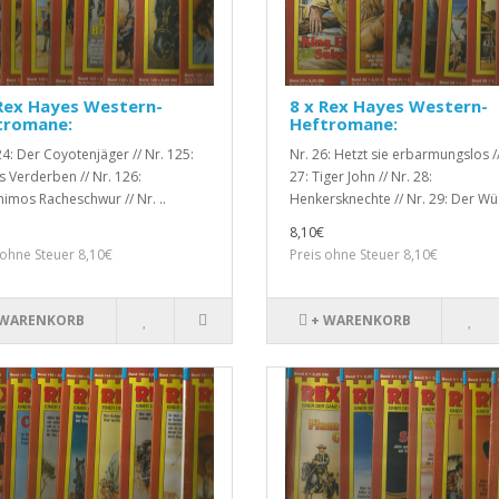
Rex Hayes Western-
8 x Rex Hayes Western-
tromane:
Heftromane:
24: Der Coyotenjäger // Nr. 125:
Nr. 26: Hetzt sie erbarmungslos //
ns Verderben // Nr. 126:
27: Tiger John // Nr. 28:
imos Racheschwur // Nr. ..
Henkersknechte // Nr. 29: Der Wüs
8,10€
 ohne Steuer 8,10€
Preis ohne Steuer 8,10€
 WARENKORB
+ WARENKORB