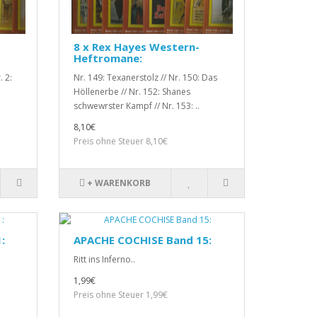
8 x Rex Hayes Western-
Heftromane:
. 2:
Nr. 149: Texanerstolz // Nr. 150: Das
Höllenerbe // Nr. 152: Shanes
schwewrster Kampf // Nr. 153: ..
8,10€
Preis ohne Steuer 8,10€
+ WARENKORB
:
APACHE COCHISE Band 15:
Ritt ins Inferno..
1,99€
Preis ohne Steuer 1,99€