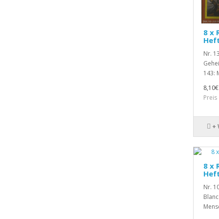
8 x 
Hef
Nr. 1
Gehei
143: 
8,10€
Preis
+
8 x 
Hef
Nr. 10
Blanc
Mensc