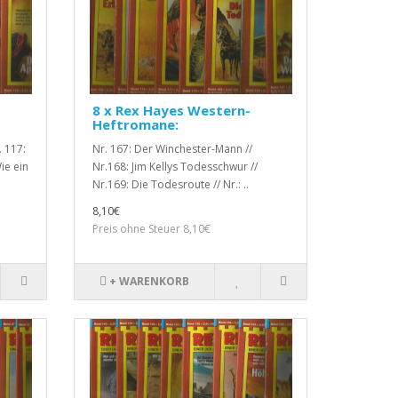
8 x Rex Hayes Western-
Heftromane:
. 117:
Nr. 167: Der Winchester-Mann //
ie ein
Nr.168: Jim Kellys Todesschwur //
Nr.169: Die Todesroute // Nr.: ..
8,10€
Preis ohne Steuer 8,10€
+ WARENKORB