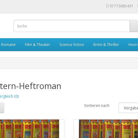
01773685431
Romane
Film & Theater
Science fiction
Krimi & Thriller
Horr
tern-Heftroman
rgleich (0)
Sortieren nach