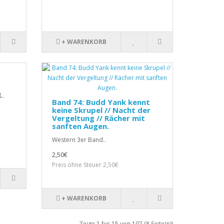
+ WARENKORB
..
Band 74: Budd Yank kennt
keine Skrupel // Nacht der
Vergeltung // Rächer mit
sanften Augen.
Western 3er Band..
2,50€
Preis ohne Steuer 2,50€
+ WARENKORB
Zeige 1 bis 15 von 107 (8 Seite(n))