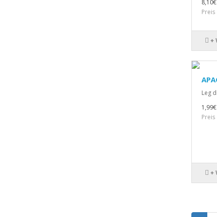
8,10€
Preis
+
APA
Leg d
1,99€
Preis
+