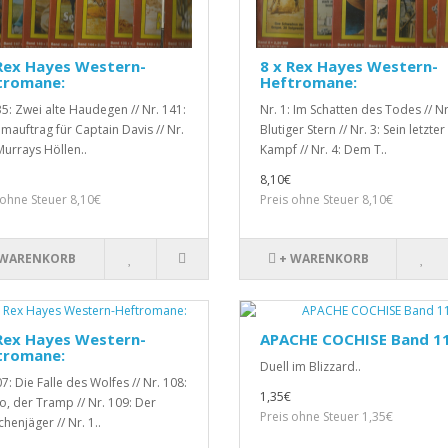
Rex Hayes Western-
8 x Rex Hayes Western-
tromane:
Heftromane:
35: Zwei alte Haudegen // Nr. 141:
Nr. 1: Im Schatten des Todes // Nr
mauftrag für Captain Davis // Nr.
Blutiger Stern // Nr. 3: Sein letzter
Murrays Höllen..
Kampf // Nr. 4: Dem T..
8,10€
 ohne Steuer 8,10€
Preis ohne Steuer 8,10€
 WARENKORB
+ WARENKORB
Rex Hayes Western-
APACHE COCHISE Band 11
tromane:
Duell im Blizzard..
7: Die Falle des Wolfes // Nr. 108:
1,35€
o, der Tramp // Nr. 109: Der
Preis ohne Steuer 1,35€
henjäger // Nr. 1..